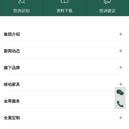
防伪识别
资料下载
投诉建议
集团介绍
集团介绍
企业文化
人才招聘
商学院
VR全景展厅
董事长介绍
新闻动态
对外公告
家居资讯
旗下品牌
品牌文化
荣誉资质
产品专利
电子画册
移动家具
迪尚
西瑞
洛斯
里奥
洛卡
美舍
新古典
纯美
金蒂服务
售后服务
防伪识别
投诉建议
全屋定制