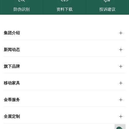
防伪识别
资料下载
投诉建议
集团介绍
集团介绍
企业文化
人才招聘
商学院
VR全景展厅
董事长介绍
新闻动态
对外公告
家居资讯
旗下品牌
品牌文化
荣誉资质
产品专利
电子画册
移动家具
迪尚
西瑞
洛斯
里奥
洛卡
美舍
新古典
纯美
金蒂服务
售后服务
防伪识别
投诉建议
全屋定制