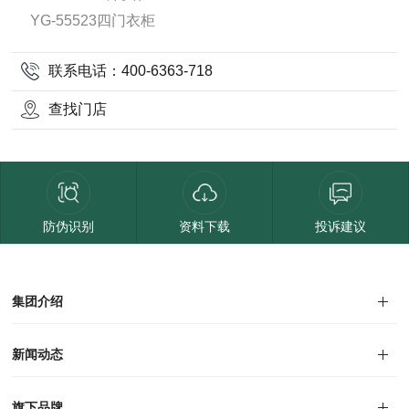
YG-55523四门衣柜
联系电话：400-6363-718
查找门店
防伪识别
资料下载
投诉建议
集团介绍
集团介绍
企业文化
人才招聘
商学院
VR全景展厅
董事长介绍
新闻动态
对外公告
家居资讯
旗下品牌