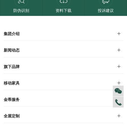
防伪识别
资料下载
投诉建议
集团介绍
集团介绍
企业文化
人才招聘
商学院
VR全景展厅
董事长介绍
新闻动态
对外公告
家居资讯
旗下品牌
品牌文化
荣誉资质
产品专利
电子画册
移动家具
迪尚
西瑞
洛斯
里奥
洛卡
美舍
新古典
纯美
金蒂服务
售后服务
防伪识别
投诉建议
全屋定制